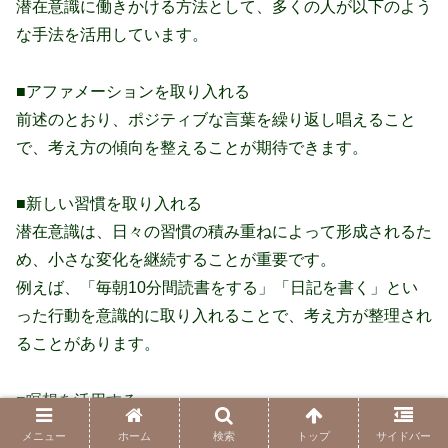
潜在意識に働きかける方法として、多くの人が以下のよう
な手法を活用しています。
■アファメーションを取り入れる
前述のとおり、ポジティブな言葉を繰り返し唱えること
で、考え方の傾向を整えることが期待できます。
■新しい習慣を取り入れる
潜在意識は、日々の習慣の積み重ねによって形成されるた
め、小さな変化を継続することが重要です。
例えば、「毎朝10分間読書をする」「日記を書く」とい
った行動を意識的に取り入れることで、考え方が整理され
ることがあります。
■瞑想を活用する
前述のとおり、瞑想を行うことで、リラックスした状態で
メニュー
ホーム
検索
トップ
サイドバー